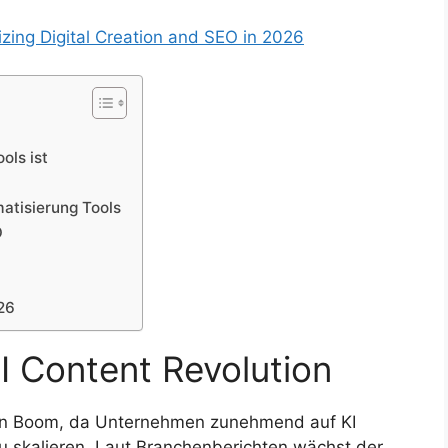
izing Digital Creation and SEO in 2026
ols ist
atisierung Tools
O
26
I Content Revolution
einen Boom, da Unternehmen zunehmend auf KI
zu skalieren. Laut Branchenberichten wächst der