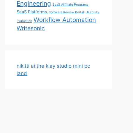
Engineering
SaaS Affiliate Programs
SaaS Platforms
Software Review Portal
Usability
Workflow Automation
Evaluation
Writesonic
nikitti ai
the klay studio
mini pc
land