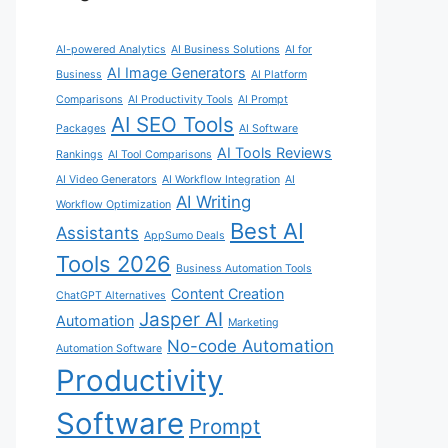
AI-powered Analytics
AI Business Solutions
AI for
AI Image Generators
Business
AI Platform
Comparisons
AI Productivity Tools
AI Prompt
AI SEO Tools
Packages
AI Software
AI Tools Reviews
Rankings
AI Tool Comparisons
AI Video Generators
AI Workflow Integration
AI
AI Writing
Workflow Optimization
Best AI
Assistants
AppSumo Deals
Tools 2026
Business Automation Tools
Content Creation
ChatGPT Alternatives
Jasper AI
Automation
Marketing
No-code Automation
Automation Software
Productivity
Software
Prompt