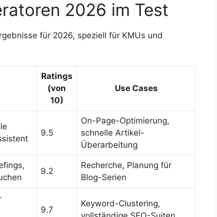
ratoren 2026 im Test
rgebnisse für 2026, speziell für KMUs und
Ratings
(von
Use Cases
10)
On-Page-Optimierung,
le
9.5
schnelle Artikel-
ssistent
Überarbeitung
efings,
Recherche, Planung für
9.2
Suchen
Blog-Serien
-
Keyword-Clustering,
9.7
vollständige SEO-Suiten